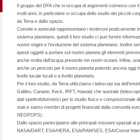
Il gruppo del DFA che si occupa di argomenti connessi con il
molti anni, in particolare si occupa dello studio dei piccoli c
da Terra e dallo spazio.
Comete e asteroidi rappresentano i testimoni praticamente ina
sistema planetario, quindi il loro studio ci può fornire inform
nostre origini e l’evoluzione del sistema planetario. Inoltre 
questi oggetti a portare sul nostro pianeta gli elementi primord
anche molta dell’acqua presente nei nostri oceani. Infine, una
anche un pericolo per il nostro pianeta potendo ancora oggi 
livello locale locali o a livello planetario.
Per il loro studio, da Terra utilizziamo i telescopi sia dell’em
Galileo, Canarie, Keck, IRFT, Hawaii) che australe (telescop
dati spettrofotometrici per lo studio fisico e composizionale d
stati e siamo membri di progetti finanziati dalla comunità
NEOPOPS).
Dallo spazio partecipiamo alle principali missioni spaziali ai
NASA/DART, ESA/HERA, ESA/RAMSES, ESA/Comet Interc