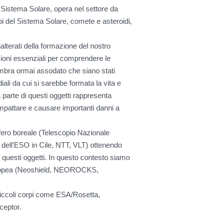
 Sistema Solare, opera nel settore da
orpi del Sistema Solare, comete e asteroidi,
lterati della formazione del nostro
azioni essenziali per comprendere le
sembra ormai assodato che siano stati
iali da cui si sarebbe formata la vita e
 parte di questi oggetti rappresenta
impattare e causare importanti danni a
isfero boreale (Telescopio Nazionale
i dell’ESO in Cile, NTT, VLT) ottenendo
i questi oggetti. In questo contesto siamo
 europea (Neoshield, NEOROCKS,
 piccoli corpi come ESA/Rosetta,
eptor.