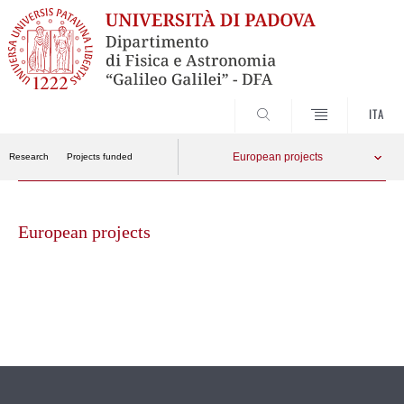
CERCA
ITA
European projects
Research
Projects funded
Skip
to
European projects
content