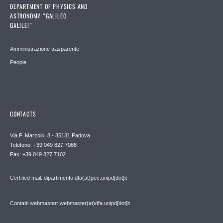
DEPARTMENT OF PHYSICS AND
ASTRONOMY “GALILEO
GALILEI”
Amministrazione trasparente
People
CONTACTS
Via F. Marzolo, 8 - 35131 Padova
Telefono: +39 049 827 7088
Fax: +39 049 827 7102
Certified mail: dipartimento.dfa(at)pec.unipd[dot]it
Contatti webmaster: webmaster(at)dfa.unipd[dot]it