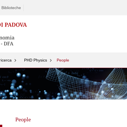
Biblioteche
 ricerca
PHD Physics
People
Skip
to
content
People